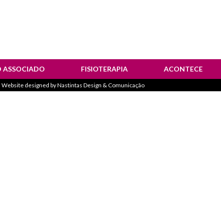
O ASSOCIADO
FISIOTERAPIA
ACONTECE
 Website designed by
Nastintas Design & Comunicação
estemunhos
Notícias
olhetos Informativos
Corrida “Sempre M
Atividades