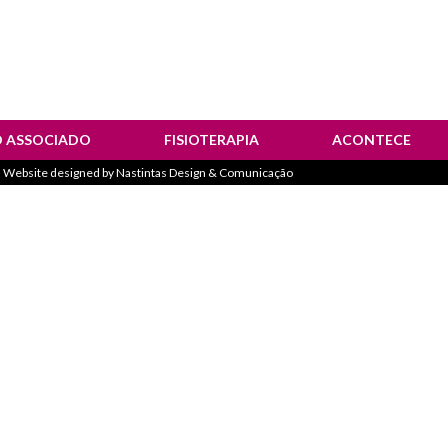
O ASSOCIADO
FISIOTERAPIA
ACONTECE
 Website designed by
Nastintas Design & Comunicação
estemunhos
Notícias
olhetos Informativos
Corrida “Sempre M
Atividades