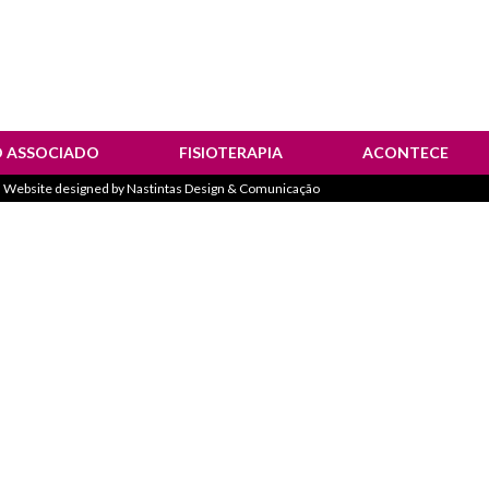
O ASSOCIADO
FISIOTERAPIA
ACONTECE
 Website designed by
Nastintas Design & Comunicação
estemunhos
Notícias
olhetos Informativos
Corrida “Sempre M
Atividades