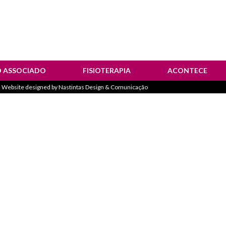
O ASSOCIADO
FISIOTERAPIA
ACONTECE
 Website designed by
Nastintas Design & Comunicação
estemunhos
Notícias
olhetos Informativos
Corrida “Sempre M
Atividades